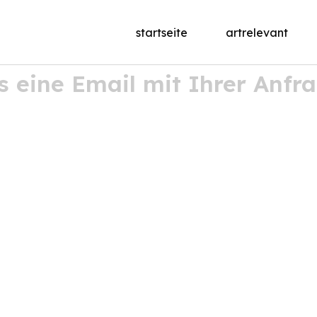
startseite
artrelevant
ns eine Email mit Ihrer Anfr
n